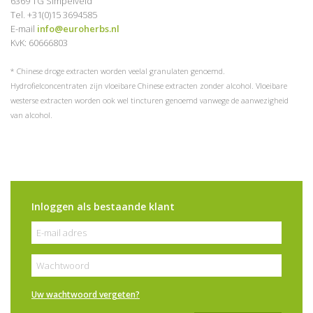
6369 TG Simpelveld
Tel. +31(0)15 3694585
E-mail
info@euroherbs.nl
KvK: 60666803
* Chinese droge extracten worden veelal granulaten genoemd.
Hydrofielconcentraten zijn vloeibare Chinese extracten zonder alcohol. Vloeibare
westerse extracten worden ook wel tincturen genoemd vanwege de aanwezigheid
van alcohol.
Inloggen als bestaande klant
Uw wachtwoord vergeten?