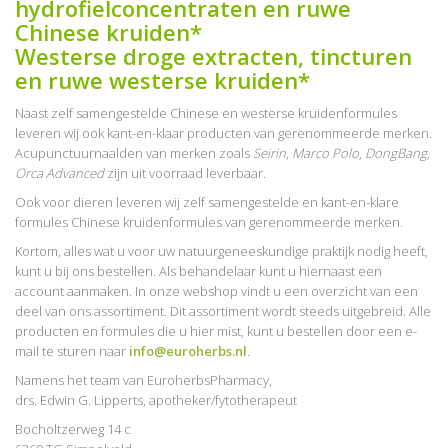
hydrofielconcentraten en ruwe
Chinese kruiden*
Westerse droge extracten, tincturen
en ruwe westerse kruiden*
Naast zelf samengestelde Chinese en westerse kruidenformules
leveren wij ook kant-en-klaar producten van gerenommeerde merken.
Acupunctuurnaalden van merken zoals
Seirin
,
Marco Polo
,
DongBang
,
Orca Advanced
zijn uit voorraad leverbaar.
Ook voor dieren leveren wij zelf samengestelde en kant-en-klare
formules Chinese kruidenformules van gerenommeerde merken.
Kortom, alles wat u voor uw natuurgeneeskundige praktijk nodig heeft,
kunt u bij ons bestellen. Als behandelaar kunt u hiernaast een
account aanmaken. In onze webshop vindt u een overzicht van een
deel van ons assortiment. Dit assortiment wordt steeds uitgebreid. Alle
producten en formules die u hier mist, kunt u bestellen door een e-
mail te sturen naar
info@euroherbs.nl
.
Namens het team van EuroherbsPharmacy,
drs. Edwin G. Lipperts, apotheker/fytotherapeut
Bocholtzerweg 14 c